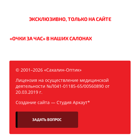
ЭКСКЛЮЗИВНО, ТОЛЬКО НА САЙТЕ
«ОЧКИ ЗА ЧАС» В НАШИХ САЛОНАХ
© 2001–2026 «Сахалин-Оптик»
Лицензия на осуществление медицинской
деятельности №Л041-01185-65/00560890 от
20.03.2019 г.
Создание сайта —
Студия Аркаут*
ЗАДАТЬ ВОПРОС