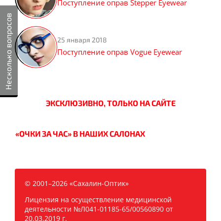
Поступление оправ Stepper Eyewear
Несколько вопросов
25 января 2018
Поступление оправ Vogue Eyewear
ЭКСКЛЮЗИВНО, ТОЛЬКО НА САЙТЕ
«ОЧКИ ЗА ЧАС» В НАШИХ САЛОНАХ
© 2001–2026 «Сахалин-Оптик»
Лицензия на осуществление медицинской
деятельности №Л041-01185-65/00560890 от
20.03.2019 г.