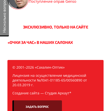
Несколько вопросов
Поступление оправ Genso
ЭКСКЛЮЗИВНО, ТОЛЬКО НА САЙТЕ
«ОЧКИ ЗА ЧАС» В НАШИХ САЛОНАХ
© 2001–2026 «Сахалин-Оптик»
Лицензия на осуществление медицинской
деятельности №Л041-01185-65/00560890 от
20.03.2019 г.
Создание сайта —
Студия Аркаут*
ЗАДАТЬ ВОПРОС