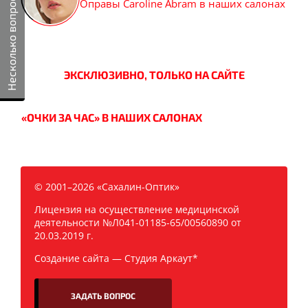
Несколько вопросов
Оправы Caroline Abram в наших салонах
ЭКСКЛЮЗИВНО, ТОЛЬКО НА САЙТЕ
«ОЧКИ ЗА ЧАС» В НАШИХ САЛОНАХ
© 2001–2026 «Сахалин-Оптик»
Лицензия на осуществление медицинской
деятельности №Л041-01185-65/00560890 от
20.03.2019 г.
Создание сайта —
Студия Аркаут*
ЗАДАТЬ ВОПРОС