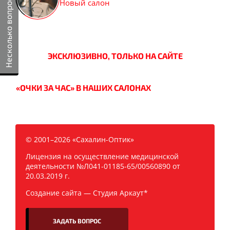
Несколько вопросов
Новый салон
ЭКСКЛЮЗИВНО, ТОЛЬКО НА САЙТЕ
«ОЧКИ ЗА ЧАС» В НАШИХ САЛОНАХ
© 2001–2026 «Сахалин-Оптик»
Лицензия на осуществление медицинской
деятельности №Л041-01185-65/00560890 от
20.03.2019 г.
Создание сайта —
Студия Аркаут*
ЗАДАТЬ ВОПРОС