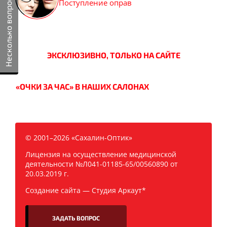
Несколько вопросов
Поступление оправ
ЭКСКЛЮЗИВНО, ТОЛЬКО НА САЙТЕ
«ОЧКИ ЗА ЧАС» В НАШИХ САЛОНАХ
© 2001–2026 «Сахалин-Оптик»
Лицензия на осуществление медицинской
деятельности №Л041-01185-65/00560890 от
20.03.2019 г.
Создание сайта —
Студия Аркаут*
ЗАДАТЬ ВОПРОС