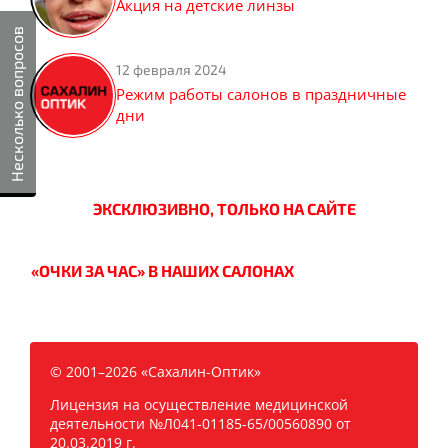
Акция на детские линзы
Несколько вопросов
12 февраля 2024
Режим работы салонов в праздничные
дни
ЭКСКЛЮЗИВНО, ТОЛЬКО НА САЙТЕ
«ОЧКИ ЗА ЧАС» В НАШИХ САЛОНАХ
© 2001–2026 «Сахалин-Оптик»
Лицензия на осуществление медицинской
деятельности №Л041-01185-65/00560890 от
20.03.2019 г.