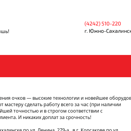
(4242) 510-220
г. Южно-Сахалинск
ишь!
ления очков — высокие технологии и новейшее оборудо
 мастеру сделать работу всего за час (при наличии
айшей точностью и в строгом соответствии с
иента. И никаких доплат за срочность!
алинске по ул. Ленина, 279-а., в г. Корсакове по ул.