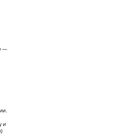
е —
ии.
у и
)