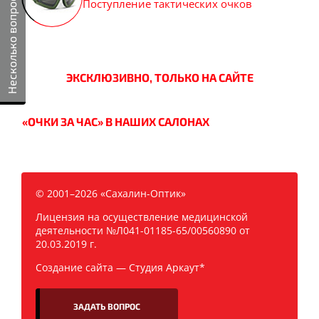
Несколько вопросов
Поступление тактических очков
ЭКСКЛЮЗИВНО, ТОЛЬКО НА САЙТЕ
«ОЧКИ ЗА ЧАС» В НАШИХ САЛОНАХ
© 2001–2026 «Сахалин-Оптик»
Лицензия на осуществление медицинской
деятельности №Л041-01185-65/00560890 от
20.03.2019 г.
Создание сайта —
Студия Аркаут*
ЗАДАТЬ ВОПРОС