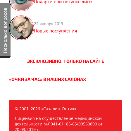
Подарки при покупке линз
Несколько вопросов
22 января 2013
Новые поступления
ЭКСКЛЮЗИВНО, ТОЛЬКО НА САЙТЕ
«ОЧКИ ЗА ЧАС» В НАШИХ САЛОНАХ
© 2001–2026 «Сахалин-Оптик»
Лицензия на осуществление медицинской
деятельности №Л041-01185-65/00560890 от
20.03.2019 г.