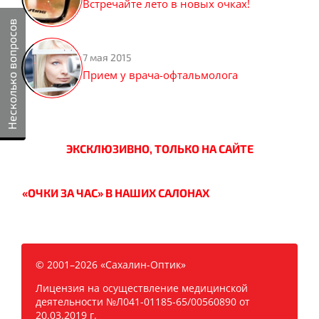
Встречайте лето в новых очках!
Несколько вопросов
7 мая 2015
Прием у врача-офтальмолога
ЭКСКЛЮЗИВНО, ТОЛЬКО НА САЙТЕ
«ОЧКИ ЗА ЧАС» В НАШИХ САЛОНАХ
© 2001–2026 «Сахалин-Оптик»
Лицензия на осуществление медицинской
деятельности №Л041-01185-65/00560890 от
20.03.2019 г.