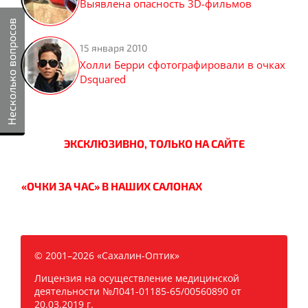
Выявлена опасность 3D-фильмов
Несколько вопросов
15 января 2010
Холли Берри сфотографировали в очках
Dsquared
ЭКСКЛЮЗИВНО, ТОЛЬКО НА САЙТЕ
«ОЧКИ ЗА ЧАС» В НАШИХ САЛОНАХ
© 2001–2026 «Сахалин-Оптик»
Лицензия на осуществление медицинской
деятельности №Л041-01185-65/00560890 от
20.03.2019 г.