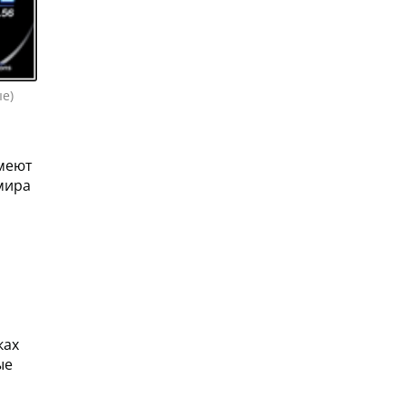
ые)
ь
имеют
мира
ках
ые