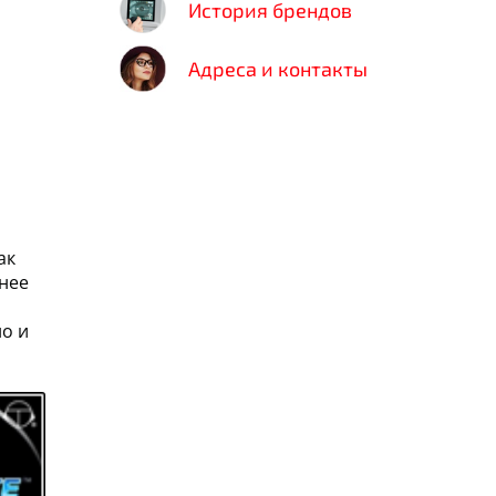
История брендов
Адреса и контакты
ак
бнее
но и