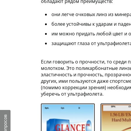
обладают рядом преимуществ:
они легче очковых линз из минера
более устойчивы к ударам и паде
им можно придать любой цвет и о
защищают глаза от ультрафиолета
Если говорить о прочности, то среди 
молотком. Это поликарбонатные линзы,
эластичность и прочность, прозрачнос
других, ими пользуются даже спортсме
(помимо коррекции зрения) необходим
уберечь от ультрафиолета.