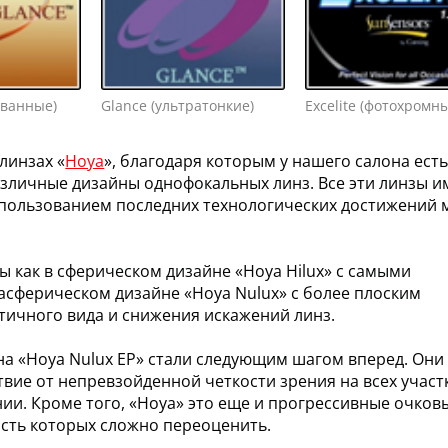
ованные)
Glance (ультратонкие)
Excelite (фотохромн
линзах «
Hoya
», благодаря которым у нашего салона ест
зличные дизайны однофокальных линз. Все эти линзы 
спользованием последних технологических достижений 
 как в сферическом дизайне «Hoya Hilux» с самыми
асферическом дизайне «Hoya Nulux» с более плоским
тичного вида и снижения искажений линз.
а «Hoya Nulux EP» стали следующим шагом вперед. Они
вие от непревзойденной четкости зрения на всех участ
нии. Кроме того, «Hoya» это еще и прогрессивные очков
сть которых сложно переоценить.