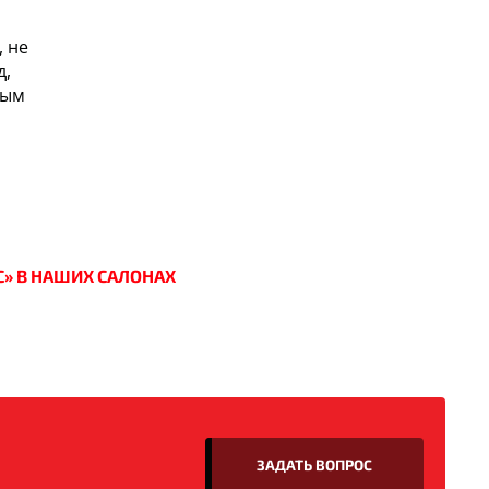
, не
д,
ным
С» В НАШИХ САЛОНАХ
ЗАДАТЬ ВОПРОС