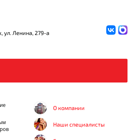
, ул. Ленина,
279-а
кие
О компании
ным
Наши специалисты
оров