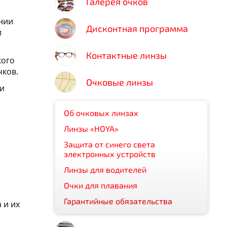
Галерея очков
ении
Дисконтная программа
и
Контактные линзы
кого
чков.
Очковые линзы
 и
Об очковых линзах
Линзы «HOYA»
Защита от синего света
электронных устройств
Линзы для водителей
Очки для плавания
Гарантийные обязательства
 и их