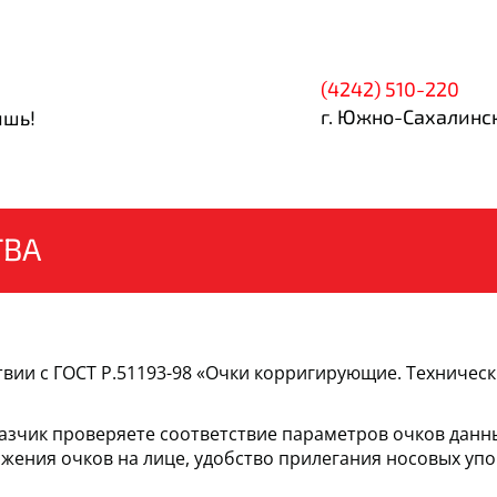
(4242) 510-220
г. Южно-Сахалинск
ишь!
ТВА
твии с ГОСТ Р.51193-98 «Очки корригирующие. Техничес
казчик проверяете соответствие параметров очков дан
жения очков на лице, удобство прилегания носовых уп