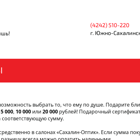
(4242) 510-220
г. Южно-Сахалинск
ишь!
Ы
возможность выбрать то, что ему по душе. Подарите бл
,
5 000
,
10 000
или
20 000
рублей! Подарочный сертифика
на соответствующую сумму.
едственно в салонах «Сахалин-Оптик». Если сумма пок
 разницу всегда можно оплатить наличными.