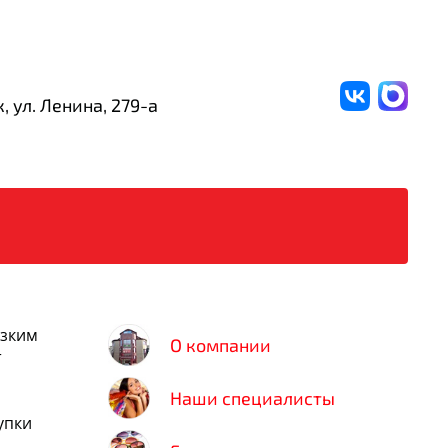
, ул. Ленина,
279-а
изким
О компании
т
Наши специалисты
упки