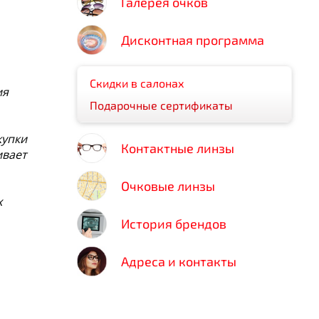
Галерея очков
Дисконтная программа
Скидки в салонах
ия
Подарочные сертификаты
купки
Контактные линзы
ивает
Очковые линзы
х
История брендов
Адреса и контакты