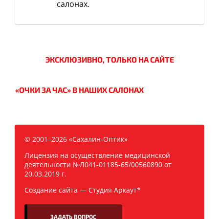
салонах.
ЭКСКЛЮЗИВНО, ТОЛЬКО НА САЙТЕ
«ОЧКИ ЗА ЧАС» В НАШИХ САЛОНАХ
© 2001–2026 «Сахалин-Оптик»
Лицензия на осуществление медицинской
деятельности №Л041-01185-65/00560890 от
20.03.2019 г.
Создание сайта —
Студия Аркаут*
ЗАДАТЬ ВОПРОС