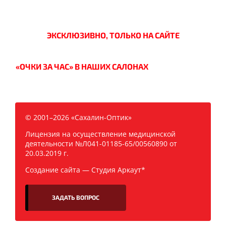
ЭКСКЛЮЗИВНО, ТОЛЬКО НА САЙТЕ
«ОЧКИ ЗА ЧАС» В НАШИХ САЛОНАХ
© 2001–2026 «Сахалин-Оптик»
Лицензия на осуществление медицинской
деятельности №Л041-01185-65/00560890 от
20.03.2019 г.
Создание сайта —
Студия Аркаут*
ЗАДАТЬ ВОПРОС