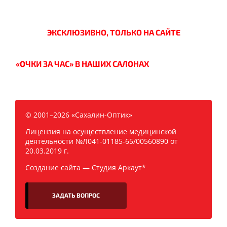
ЭКСКЛЮЗИВНО, ТОЛЬКО НА САЙТЕ
«ОЧКИ ЗА ЧАС» В НАШИХ САЛОНАХ
© 2001–2026 «Сахалин-Оптик»
Лицензия на осуществление медицинской
деятельности №Л041-01185-65/00560890 от
20.03.2019 г.
Создание сайта —
Студия Аркаут*
ЗАДАТЬ ВОПРОС