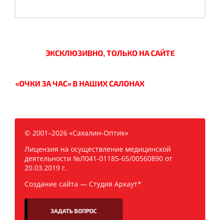
ЭКСКЛЮЗИВНО, ТОЛЬКО НА САЙТЕ
«ОЧКИ ЗА ЧАС» В НАШИХ САЛОНАХ
© 2001–2026 «Сахалин-Оптик»
Лицензия на осуществление медицинской
деятельности №Л041-01185-65/00560890 от
20.03.2019 г.
Создание сайта —
Студия Аркаут*
ЗАДАТЬ ВОПРОС